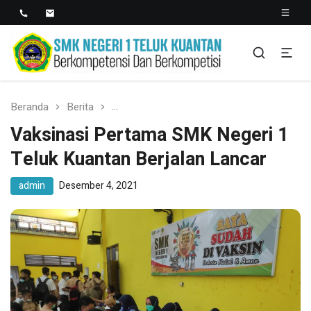
SMK NEGERI 1 TELUK
Berkopetensi Dan Berkompetisi
KUANTAN
Beranda
Berita
Vaksinasi Pertama SMK Negeri 1 Teluk 
Vaksinasi Pertama SMK Negeri 1
Teluk Kuantan Berjalan Lancar
admin
Desember 4, 2021