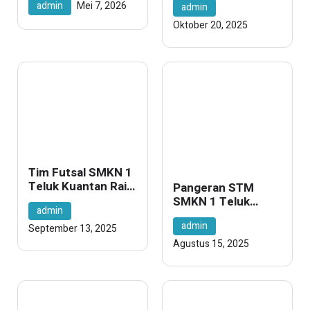
admin
Mei 7, 2026
admin
Sportivitas Pelajar
Kuantan Harumkan
SMP/MTs se-
Nama Sekolah di
Oktober 20, 2025
Kuansing
Festival SMANSA
2025
Tim Futsal SMKN 1
Teluk Kuantan Raih
Pangeran STM
Juara 3 di Ajang
SMKN 1 Teluk
admin
Piala Super Pelajar
Kuantan — Dari
admin
Region Kuansing
Sekolah ke Tepian
September 13, 2025
Sejarah
Agustus 15, 2025