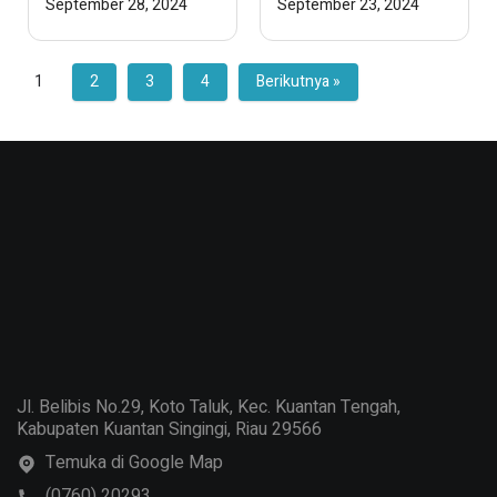
Pertama Fensa
2024
September 28, 2024
September 23, 2024
2024 Festival
SMANSA Teluk
Kuantan
1
2
3
4
Berikutnya »
Jl. Belibis No.29, Koto Taluk, Kec. Kuantan Tengah,
Kabupaten Kuantan Singingi, Riau 29566
Temuka di Google Map
(0760) 20293