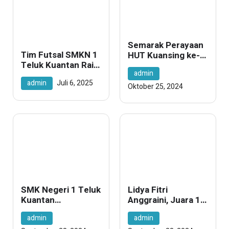
Semarak Perayaan
Tim Futsal SMKN 1
HUT Kuansing ke-
Teluk Kuantan Raih
25, Hari Sumpah
admin
Juara 3 di Ajang
Pemuda, dan Hari
admin
Juli 6, 2025
BEM UNIKS CUP 1
Pahlawan di SMK
Oktober 25, 2024
Negeri 1 Teluk
Kuantan
SMK Negeri 1 Teluk
Lidya Fitri
Kuantan
Anggraini, Juara 1
Berprestasi di
Kuansing Pencak
admin
admin
Bidang Tari: Juara
Silat Championship