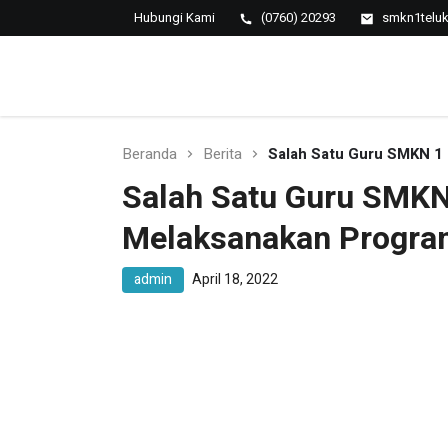
Hubungi Kami
(0760) 20293
smkn1telu
SMK NEGERI 1 TELUK
Berkopetensi Dan Berkompetisi
KUANTAN
Beranda
Berita
Salah Satu Guru SMKN 1
Salah Satu Guru SMKN
Melaksanakan Progra
admin
April 18, 2022