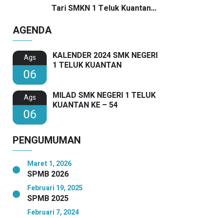
SMKN 1 Teluk Kuantan Raih
Tari SMKN 1 Teluk Kuantan
Dua Penghargaan Bergengsi
Harumkan Nama Sekolah di
AGENDA
Festival SMANSA 2025
KALENDER 2024 SMK NEGERI
Ags
1 TELUK KUANTAN
06
MILAD SMK NEGERI 1 TELUK
Ags
KUANTAN KE – 54
06
PENGUMUMAN
Maret 1, 2026
SPMB 2026
Februari 19, 2025
SPMB 2025
Februari 7, 2024