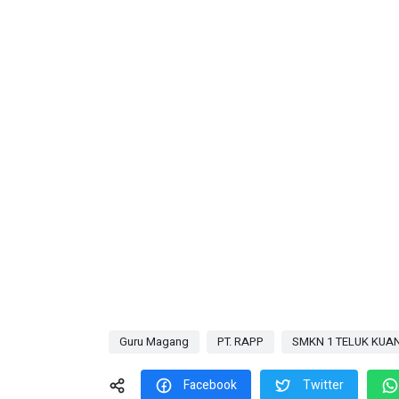
Guru Magang
PT. RAPP
SMKN 1 TELUK KUA
Facebook
Twitter