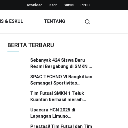
Download
Karir
Survei
PPDB
IS & ESKUL
TENTANG
BERITA TERBARU
Sebanyak 424 Siswa Baru
Resmi Bergabung di SMKN 1
Teluk Kuantan Tahun Ajaran
SPAC TECHNO VI Bangkitkan
2026/2027
Semangat Sportivitas
Pelajar SMP/MTs se-
Tim Futsal SMKN 1 Teluk
Kuansing
Kuantan berhasil meraih
posisi Runner Up
Upacara HGN 2025 di
Lapangan Limuno
Berlangsung Khidmat, Guru
Prestasi! Tim Futsal dan Tim