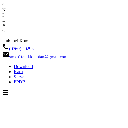
G
N
I
D
A
O
L
Skip
Hubungi Kami
ke
(0760) 20293
konten
smkn1telukkuantan@gmail.com
Download
Karir
Survei
PPDB