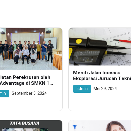
Meniti Jalan Inovasi:
iatan Perekrutan oleh
Eksplorasi Jurusan Tekn
 Advantage di SMKN 1
Elektronika Industri di 
uk Kuantan
admin
Mei 29, 2024
untuk Karier Teknologi y
min
September 5, 2024
Berkembang