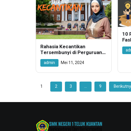
10 
Fas
Tin
Rahasia Kecantikan
ad
Bai
Tersembunyi di Perguruan
Tinggi: Eksplorasi Gaya dan
admin
Mei 11, 2024
Kreativitas Melalui Tata Rias
yang Mempesona!
1
2
3
…
9
Berikutny