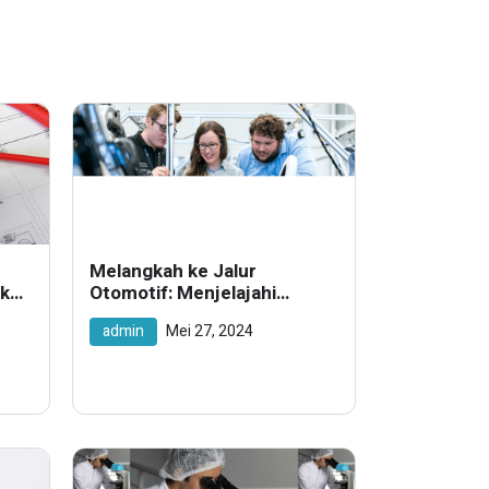
Melangkah ke Jalur
ik
Otomotif: Menjelajahi
SMK
Keahlian dalam Jurusan
admin
Mei 27, 2024
ang
Teknik Kendaraan Ringan di
SMK