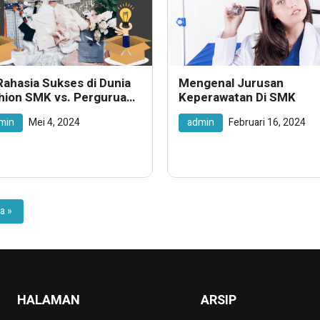
Rahasia Sukses di Dunia
Mengenal Jurusan
hion SMK vs. Perguruan
Keperawatan Di SMK
ggi, Mana yang Lebih
min
Mei 4, 2024
admin
Februari 16, 2024
k?
a »
HALAMAN
ARSIP