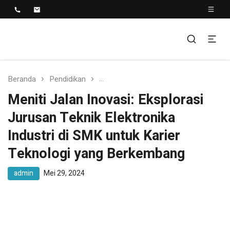
SMK NEGERI 1 TELUK
Berkopetensi Dan Berkompetisi
KUANTAN
Beranda
Pendidikan
Meniti Jalan Inovasi: Eksplorasi J
Meniti Jalan Inovasi: Eksplorasi
Jurusan Teknik Elektronika
Industri di SMK untuk Karier
Teknologi yang Berkembang
admin
Mei 29, 2024