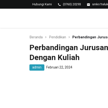
Hubungi Kami
(0760) 20293
smkn1telu
SMK NEGERI 1 TELUK
Berkopetensi Dan Berkompetisi
KUANTAN
Beranda
Pendidikan
Perbandingan Jurusa
Perbandingan Jurusan
Dengan Kuliah
admin
Februari 22, 2024