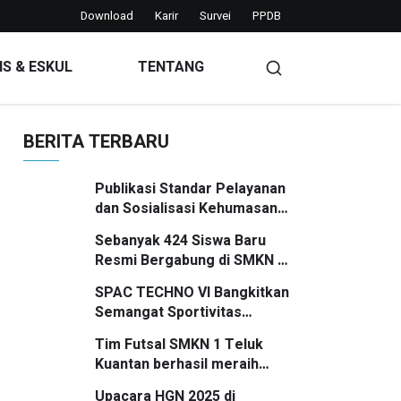
Download
Karir
Survei
PPDB
IS & ESKUL
TENTANG
BERITA TERBARU
Publikasi Standar Pelayanan
dan Sosialisasi Kehumasan
SMKN 1 Teluk Kuantan
Sebanyak 424 Siswa Baru
Resmi Bergabung di SMKN 1
Teluk Kuantan Tahun Ajaran
SPAC TECHNO VI Bangkitkan
2026/2027
Semangat Sportivitas
Pelajar SMP/MTs se-
Tim Futsal SMKN 1 Teluk
Kuansing
Kuantan berhasil meraih
posisi Runner Up
Upacara HGN 2025 di