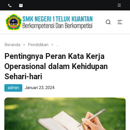
SMK NEGERI 1 TELUK
Berkopetensi Dan Berkompetisi
KUANTAN
Beranda
Pendidikan
Pentingnya Peran Kata Kerja Operas
Pentingnya Peran Kata Kerja
Operasional dalam Kehidupan
Sehari-hari
admin
Januari 23, 2024