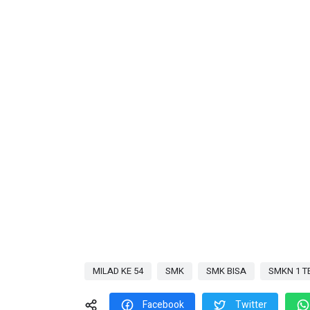
MILAD KE 54
SMK
SMK BISA
SMKN 1 T
Facebook
Twitter