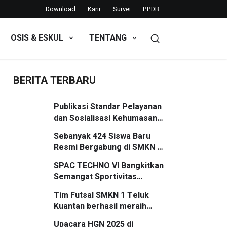
Download
Karir
Survei
PPDB
OSIS & ESKUL
TENTANG
BERITA TERBARU
Publikasi Standar Pelayanan
dan Sosialisasi Kehumasan
SMKN 1 Teluk Kuantan
Sebanyak 424 Siswa Baru
Resmi Bergabung di SMKN 1
Teluk Kuantan Tahun Ajaran
SPAC TECHNO VI Bangkitkan
2026/2027
Semangat Sportivitas
Pelajar SMP/MTs se-
Tim Futsal SMKN 1 Teluk
Kuansing
Kuantan berhasil meraih
posisi Runner Up
Upacara HGN 2025 di