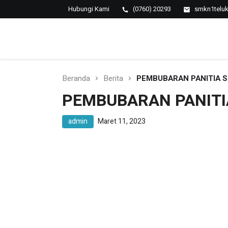
Hubungi Kami
(0760) 20293
smkn1telu
SMK NEGERI 1 TELUK
Berkopetensi Dan Berkompetisi
KUANTAN
Beranda
Berita
PEMBUBARAN PANITIA S
PEMBUBARAN PANITI
admin
Maret 11, 2023