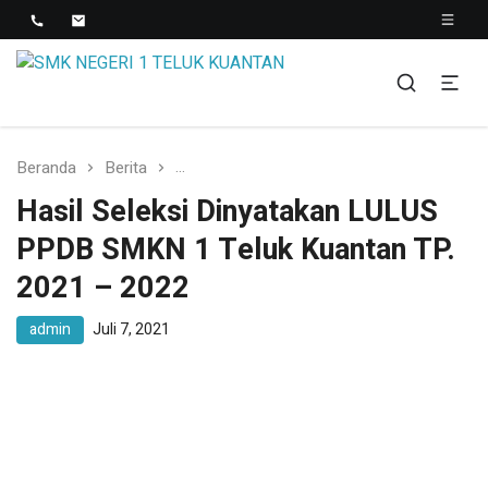
SMK NEGERI 1 TELUK
Berkopetensi Dan Berkompetisi
KUANTAN
Beranda
Berita
Hasil Seleksi Dinyatakan LULUS PPDB S
Hasil Seleksi Dinyatakan LULUS
PPDB SMKN 1 Teluk Kuantan TP.
2021 – 2022
admin
Juli 7, 2021