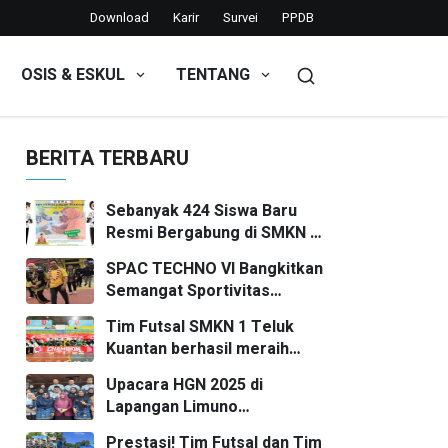
Download
Karir
Survei
PPDB
OSIS & ESKUL
TENTANG
ka Hari Guru Nasional dan HUT PGRI yang ke-78 Tahun
BERITA TERBARU
Sebanyak 424 Siswa Baru
Resmi Bergabung di SMKN 1
Teluk Kuantan Tahun Ajaran
SPAC TECHNO VI Bangkitkan
2026/2027
Semangat Sportivitas
Pelajar SMP/MTs se-
Tim Futsal SMKN 1 Teluk
Kuansing
Kuantan berhasil meraih
posisi Runner Up
Upacara HGN 2025 di
Lapangan Limuno
Berlangsung Khidmat, Guru
Prestasi! Tim Futsal dan Tim