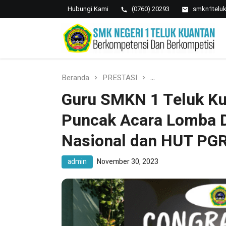
Hubungi Kami
(0760) 20293
smkn1telu
SMK NEGERI 1 TELUK
Berkopetensi Dan Berkompetisi
KUANTAN
Beranda
PRESTASI
Guru SMKN 1 Teluk K
Guru SMKN 1 Teluk Ku
Puncak Acara Lomba D
Nasional dan HUT PGR
admin
November 30, 2023