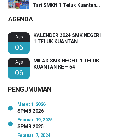
SMKN 1 Teluk Kuantan Raih
Tari SMKN 1 Teluk Kuantan
Dua Penghargaan Bergengsi
Harumkan Nama Sekolah di
AGENDA
Festival SMANSA 2025
KALENDER 2024 SMK NEGERI
Ags
1 TELUK KUANTAN
06
MILAD SMK NEGERI 1 TELUK
Ags
KUANTAN KE – 54
06
PENGUMUMAN
Maret 1, 2026
SPMB 2026
Februari 19, 2025
SPMB 2025
Februari 7, 2024