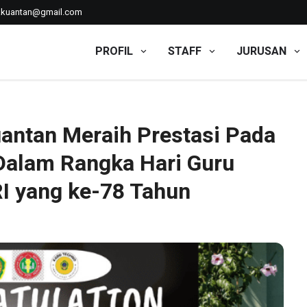
kkuantan@gmail.com
PROFIL
STAFF
JURUSAN
uantan Meraih Prestasi Pada Puncak Acara Lomba Dalam Rang
antan Meraih Prestasi Pada
alam Rangka Hari Guru
I yang ke-78 Tahun