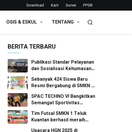
Download
Karir
Survei
PPDB
OSIS & ESKUL
TENTANG
BERITA TERBARU
Publikasi Standar Pelayanan
dan Sosialisasi Kehumasan
SMKN 1 Teluk Kuantan
Sebanyak 424 Siswa Baru
Resmi Bergabung di SMKN 1
Teluk Kuantan Tahun Ajaran
SPAC TECHNO VI Bangkitkan
2026/2027
Semangat Sportivitas
Pelajar SMP/MTs se-
Tim Futsal SMKN 1 Teluk
Kuansing
Kuantan berhasil meraih
posisi Runner Up
Upacara HGN 2025 di