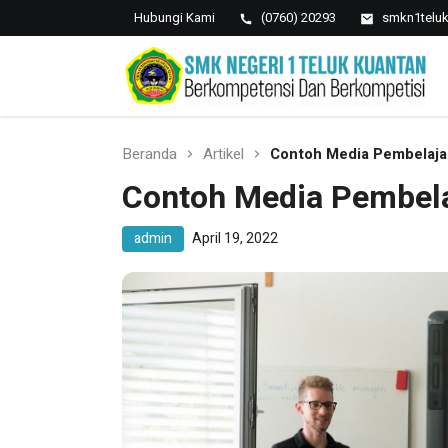
Hubungi Kami
(0760) 20293
smkn1telu
SMK NEGERI 1 TELUK
Berkopetensi Dan Berkompetisi
KUANTAN
Beranda
Artikel
Contoh Media Pembelaja
Contoh Media Pembela
admin
April 19, 2022