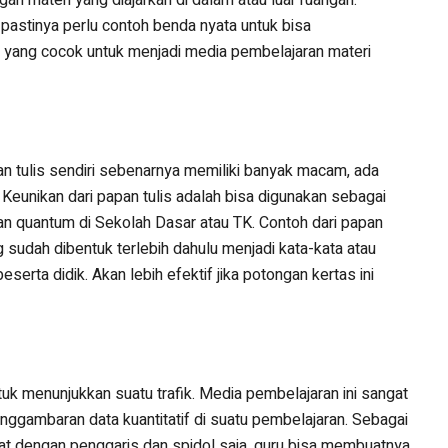
 pastinya perlu contoh benda nyata untuk bisa
a yang cocok untuk menjadi media pembelajaran materi
an tulis sendiri sebenarnya memiliki banyak macam, ada
ya. Keunikan dari papan tulis adalah bisa digunakan sebagai
an quantum di Sekolah Dasar atau TK. Contoh dari papan
 sudah dibentuk terlebih dahulu menjadi kata-kata atau
serta didik. Akan lebih efektif jika potongan kertas ini
uk menunjukkan suatu trafik. Media pembelajaran ini sangat
nggambaran data kuantitatif di suatu pembelajaran. Sebagai
uat dengan penggaris dan spidol saja, guru bisa membuatnya