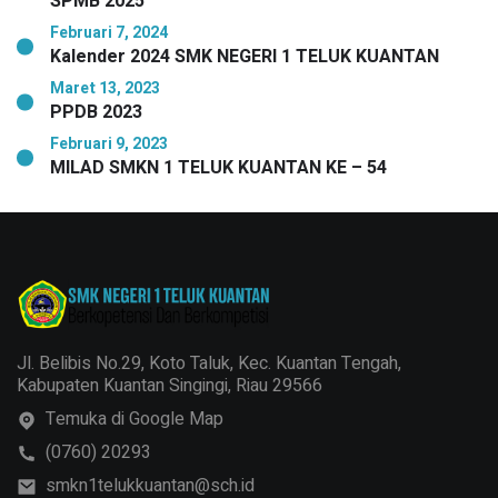
SPMB 2025
Februari 7, 2024
Kalender 2024 SMK NEGERI 1 TELUK KUANTAN
Maret 13, 2023
PPDB 2023
Februari 9, 2023
MILAD SMKN 1 TELUK KUANTAN KE – 54
Jl. Belibis No.29, Koto Taluk, Kec. Kuantan Tengah,
Kabupaten Kuantan Singingi, Riau 29566
Temuka di Google Map
(0760) 20293
smkn1telukkuantan@sch.id