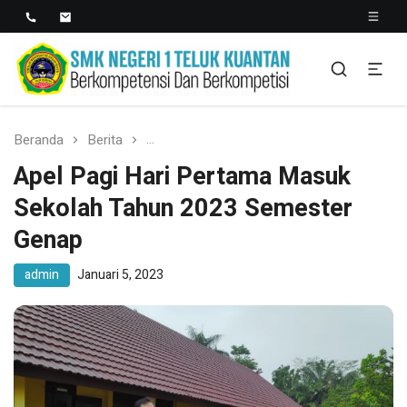
SMK NEGERI 1 TELUK
Berkopetensi Dan Berkompetisi
KUANTAN
Beranda
Berita
Apel Pagi Hari Pertama Masuk Sekolah
Apel Pagi Hari Pertama Masuk
Sekolah Tahun 2023 Semester
Genap
admin
Januari 5, 2023