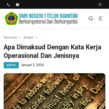
SMK NEGERI 1 TELUK
Berkopetensi Dan Berkompetisi
KUANTAN
Beranda
Artikel
Apa Dimaksud Dengan Kata Kerja Opera
Apa Dimaksud Dengan Kata Kerja
Operasional Dan Jenisnya
admin
Januari 3, 2024