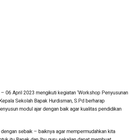
06 April 2023 mengikuti kegiatan ‘Workshop Penyusunan
h Kepala Sekolah Bapak Hurdisman, S.Pd berharap
yusun modul ajar dengan baik agar kualitas pendidikan
i dengan sebaik – baiknya agar mempermudahkan kita
ntuk itu Bapak dan Ibu guru sekalian dapat membuat