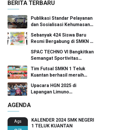
BERITA TERBARU
Publikasi Standar Pelayanan
dan Sosialisasi Kehumasan
SMKN 1 Teluk Kuantan
Sebanyak 424 Siswa Baru
Resmi Bergabung di SMKN 1
Teluk Kuantan Tahun Ajaran
SPAC TECHNO VI Bangkitkan
2026/2027
Semangat Sportivitas
Pelajar SMP/MTs se-
Tim Futsal SMKN 1 Teluk
Kuansing
Kuantan berhasil meraih
posisi Runner Up
Upacara HGN 2025 di
Lapangan Limuno
Berlangsung Khidmat, Guru
AGENDA
SMKN 1 Teluk Kuantan Raih
Dua Penghargaan Bergengsi
KALENDER 2024 SMK NEGERI
Ags
1 TELUK KUANTAN