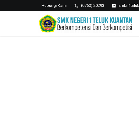
Hubungi Kami
(0760) 20293
smkn1telu
SMK NEGERI 1 TELUK
Berkopetensi Dan Berkompetisi
KUANTAN