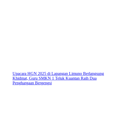
Upacara HGN 2025 di Lapangan Limuno Berlangsung
Khidmat, Guru SMKN 1 Teluk Kuantan Raih Dua
Penghargaan Bergengsi