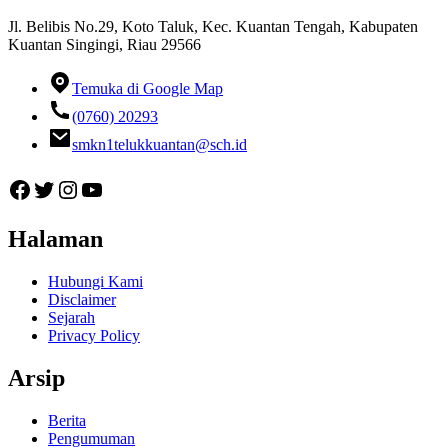
Jl. Belibis No.29, Koto Taluk, Kec. Kuantan Tengah, Kabupaten
Kuantan Singingi, Riau 29566
Temuka di Google Map
(0760) 20293
smkn1telukkuantan@sch.id
Facebook
Twitter
Instagram
YouTube
Halaman
Hubungi Kami
Disclaimer
Sejarah
Privacy Policy
Arsip
Berita
Pengumuman