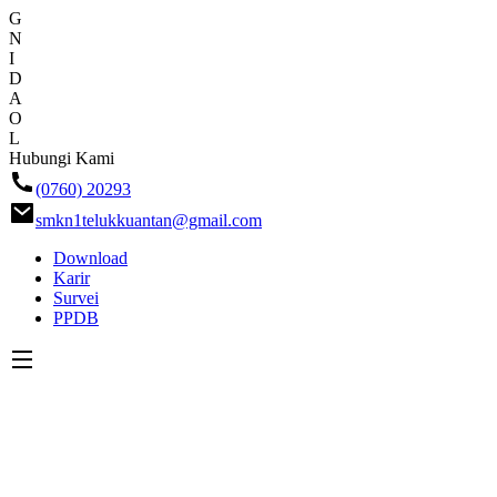
G
N
I
D
A
O
L
Skip
Hubungi Kami
ke
(0760) 20293
konten
smkn1telukkuantan@gmail.com
Download
Karir
Survei
PPDB