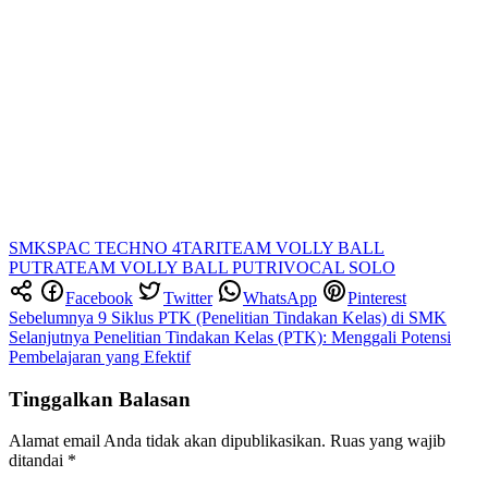
SMK
SPAC TECHNO 4
TARI
TEAM VOLLY BALL
PUTRA
TEAM VOLLY BALL PUTRI
VOCAL SOLO
Facebook
Twitter
WhatsApp
Pinterest
Navigasi
Sebelumnya
9 Siklus PTK (Penelitian Tindakan Kelas) di SMK
Selanjutnya
Penelitian Tindakan Kelas (PTK): Menggali Potensi
pos
Pembelajaran yang Efektif
Tinggalkan Balasan
Alamat email Anda tidak akan dipublikasikan.
Ruas yang wajib
ditandai
*