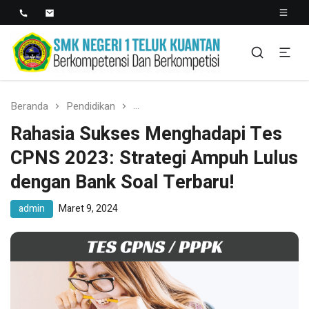
SMK NEGERI 1 TELUK
Berkopetensi Dan Berkompetisi
KUANTAN
Beranda
Pendidikan
Rahasia Sukses Menghadapi Tes CP
Rahasia Sukses Menghadapi Tes
CPNS 2023: Strategi Ampuh Lulus
dengan Bank Soal Terbaru!
admin
Maret 9, 2024