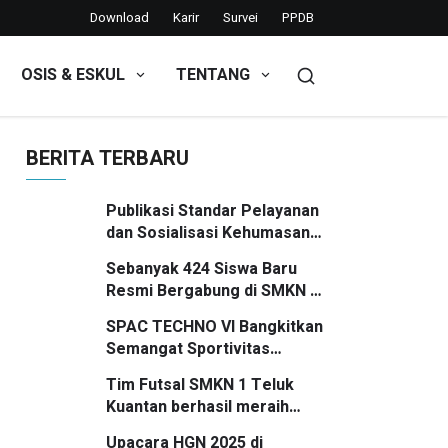
Download
Karir
Survei
PPDB
OSIS & ESKUL
TENTANG
BERITA TERBARU
Publikasi Standar Pelayanan
dan Sosialisasi Kehumasan
SMKN 1 Teluk Kuantan
Sebanyak 424 Siswa Baru
Resmi Bergabung di SMKN 1
Teluk Kuantan Tahun Ajaran
SPAC TECHNO VI Bangkitkan
2026/2027
Semangat Sportivitas
Pelajar SMP/MTs se-
Tim Futsal SMKN 1 Teluk
Kuansing
Kuantan berhasil meraih
posisi Runner Up
Upacara HGN 2025 di