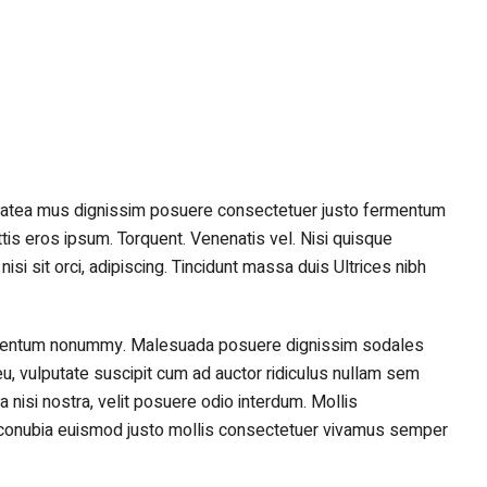
Platea mus dignissim posuere consectetuer justo fermentum
tis eros ipsum. Torquent. Venenatis vel. Nisi quisque
 nisi sit orci, adipiscing. Tincidunt massa duis Ultrices nibh
lementum nonummy. Malesuada posuere dignissim sodales
u, vulputate suscipit cum ad auctor ridiculus nullam sem
nisi nostra, velit posuere odio interdum. Mollis
nt conubia euismod justo mollis consectetuer vivamus semper