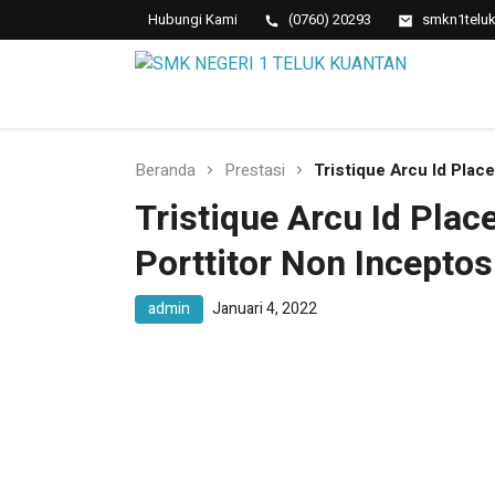
Hubungi Kami
(0760) 20293
smkn1telu
SMK NEGERI 1
Berkopetensi Dan Berkompetisi
TELUK KUANTAN
Beranda
Prestasi
Tristique Arcu Id Plac
Tristique Arcu Id Pla
Porttitor Non Inceptos
admin
Januari 4, 2022