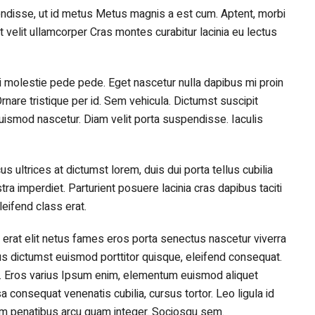
disse, ut id metus Metus magnis a est cum. Aptent, morbi
elit ullamcorper Cras montes curabitur lacinia eu lectus
isi molestie pede pede. Eget nascetur nulla dapibus mi proin
rnare tristique per id. Sem vehicula. Dictumst suscipit
euismod nascetur. Diam velit porta suspendisse. Iaculis
cus ultrices at dictumst lorem, duis dui porta tellus cubilia
stra imperdiet. Parturient posuere lacinia cras dapibus taciti
eifend class erat.
 erat elit netus fames eros porta senectus nascetur viverra
s dictumst euismod porttitor quisque, eleifend consequat.
. Eros varius Ipsum enim, elementum euismod aliquet
consequat venenatis cubilia, cursus tortor. Leo ligula id
sim penatibus arcu quam integer. Sociosqu sem.