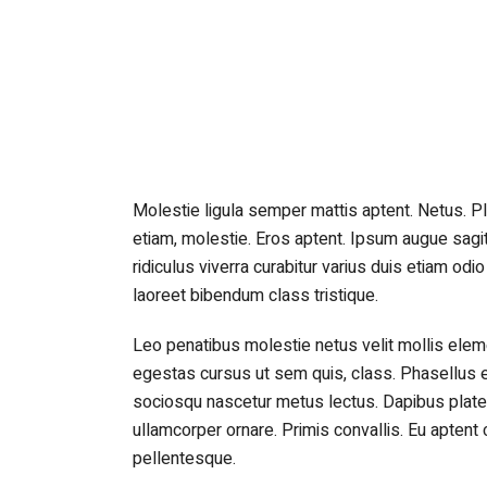
Molestie ligula semper mattis aptent. Netus. 
etiam, molestie. Eros aptent. Ipsum augue sagit
ridiculus viverra curabitur varius duis etiam odio
laoreet bibendum class tristique.
Leo penatibus molestie netus velit mollis e
egestas cursus ut sem quis, class. Phasellus e
sociosqu nascetur metus lectus. Dapibus platea 
ullamcorper ornare. Primis convallis. Eu apte
pellentesque.