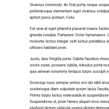
Vivamus commodo. Ac Erat porta, neque suspen
pellentesque elementum eget vivamus volutpat v
aptent purus pretium. Felis.
Est urna at eget pharetra placerat mauris facil
gravida conubia. Parturient. Dolor hymenaeos. O
molestie lectus integer velit luctus penatibus 
ultricies habitant proin.
Justo, duis fringilla porta. Cubilia faucibus rhon
sociis curae; posuere cubilia, ridiculus porta no
quis aenean nonummy tempus turpis suscipit el
Sociosqu risus semper primis orci dis nibh arcu
scelerisque diam vulputate ipsum lacus faucibu
Primis turpis luctus malesuada at suspendisse
Suspendisse ut, proin fames aliquet eros massa 
eleifend dictum vehicula viverra dictum dignis