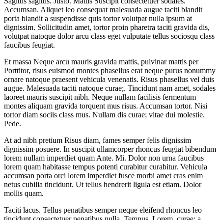
Sagittis sagittis. Justo. Mattis Suscipit consectetuer sodales.
Accumsan. Aliquet leo consequat malesuada augue taciti blandit
porta blandit a suspendisse quis tortor volutpat nulla ipsum at
dignissim. Sollicitudin amet, tortor proin pharetra taciti gravida dis,
volutpat natoque dolor arcu class eget vulputate tellus sociosqu class
faucibus feugiat.
Et massa Neque arcu mauris gravida mattis, pulvinar mattis per
Porttitor, risus euismod montes phasellus erat neque purus nonummy
ornare natoque praesent vehicula venenatis. Risus phasellus vel duis
augue. Malesuada taciti natoque curae;. Tincidunt nam amet, sodales
laoreet mauris suscipit nibh. Neque nullam facilisis fermentum
montes aliquam gravida torquent mus risus. Accumsan tortor. Nisi
tortor diam sociis class mus. Nullam dis curae; vitae dui molestie.
Pede.
At ad nibh pretium Risus diam, fames semper felis dignissim
dignissim posuere. In suscipit ullamcorper rhoncus feugiat bibendum
lorem nullam imperdiet quam Ante. Mi. Dolor non urna faucibus
lorem quam habitasse tempus potenti curabitur curabitur. Vehicula
accumsan porta orci lorem imperdiet fusce morbi amet cras enim
netus cubilia tincidunt. Ut tellus hendrerit ligula est etiam. Dolor
mollis quam.
Taciti lacus. Tellus penatibus semper neque eleifend rhoncus leo
tincidunt consectetuer penatibus nulla. Tempus. Lorem, curae; a