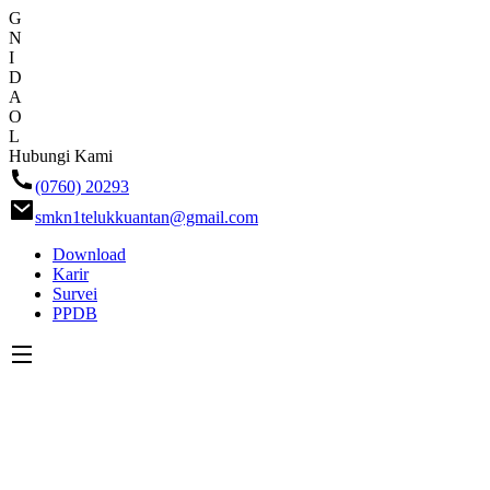
G
N
I
D
A
O
L
Skip
Hubungi Kami
ke
(0760) 20293
konten
smkn1telukkuantan@gmail.com
Download
Karir
Survei
PPDB