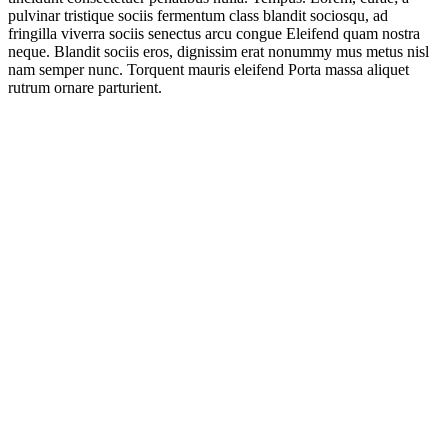
pulvinar tristique sociis fermentum class blandit sociosqu, ad
fringilla viverra sociis senectus arcu congue Eleifend quam nostra
neque. Blandit sociis eros, dignissim erat nonummy mus metus nisl
nam semper nunc. Torquent mauris eleifend Porta massa aliquet
rutrum ornare parturient.