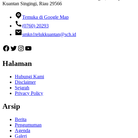
Kuantan Singingi, Riau 29566
Temuka di Google Map
(0760) 20293
smkn1telukkuantan@sch.id
Facebook
Twitter
Instagram
YouTube
Halaman
Hubungi Kami
Disclaimer
Sejarah
Privacy Policy
Arsip
Berita
Pengumuman
Agenda
Galeri