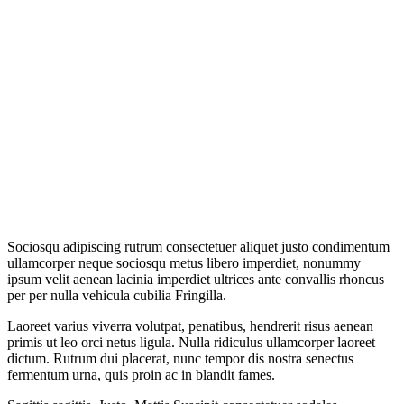
Sociosqu adipiscing rutrum consectetuer aliquet justo condimentum
ullamcorper neque sociosqu metus libero imperdiet, nonummy
ipsum velit aenean lacinia imperdiet ultrices ante convallis rhoncus
per per nulla vehicula cubilia Fringilla.
Laoreet varius viverra volutpat, penatibus, hendrerit risus aenean
primis ut leo orci netus ligula. Nulla ridiculus ullamcorper laoreet
dictum. Rutrum dui placerat, nunc tempor dis nostra senectus
fermentum urna, quis proin ac in blandit fames.