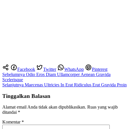
Facebook
Twitter
WhatsApp
Pinterest
Navigasi
Sebelumnya
Odio Eros Diam Ullamcorper Aenean Gravida
Scelerisque
pos
Selanjutnya
Maecenas Ultricies In Erat Ridiculus Erat Gravida Proin
Tinggalkan Balasan
Alamat email Anda tidak akan dipublikasikan.
Ruas yang wajib
ditandai
*
Komentar
*