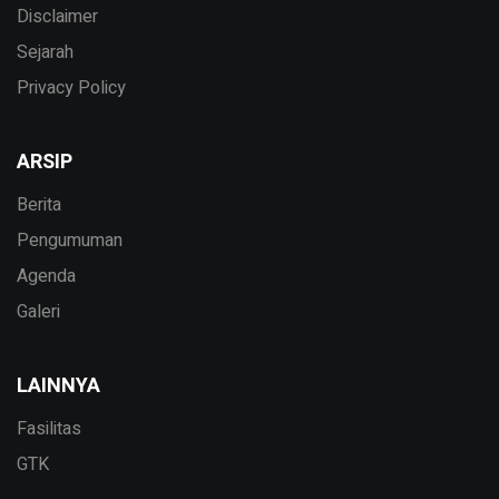
Disclaimer
Sejarah
Privacy Policy
ARSIP
Berita
Pengumuman
Agenda
Galeri
LAINNYA
Fasilitas
GTK