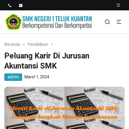
SMK NEGERI 1 TELUK
Berkopetensi Dan Berkompetisi
KUANTAN
Beranda
Pendidikan
Peluang Karir Di Jurusan Akuntans
Peluang Karir Di Jurusan
Akuntansi SMK
admin
Maret 1, 2024