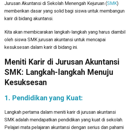
Jurusan Akuntansi di Sekolah Menengah Kejuruan (
SMK
)
memberikan dasar yang solid bagi siswa untuk membangun
karir di bidang akuntansi.
Kita akan membicarakan langkah-langkah yang harus diambil
oleh siswa SMK jurusan akuntansi untuk mencapai
kesuksesan dalam karir di bidang ini.
Meniti Karir di Jurusan Akuntansi
SMK: Langkah-langkah Menuju
Kesuksesan
1. Pendidikan yang Kuat:
Langkah pertama dalam meniti karir di jurusan akuntansi
SMK adalah mendapatkan pendidikan yang kuat di sekolah.
Pelajari mata pelajaran akuntansi dengan serius dan pahami