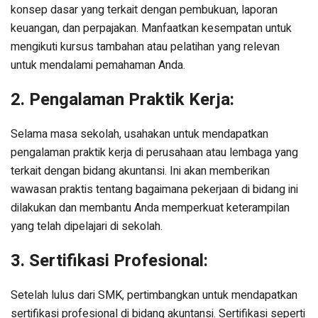
konsep dasar yang terkait dengan pembukuan, laporan
keuangan, dan perpajakan. Manfaatkan kesempatan untuk
mengikuti kursus tambahan atau pelatihan yang relevan
untuk mendalami pemahaman Anda.
2. Pengalaman Praktik Kerja:
Selama masa sekolah, usahakan untuk mendapatkan
pengalaman praktik kerja di perusahaan atau lembaga yang
terkait dengan bidang akuntansi. Ini akan memberikan
wawasan praktis tentang bagaimana pekerjaan di bidang ini
dilakukan dan membantu Anda memperkuat keterampilan
yang telah dipelajari di sekolah.
3. Sertifikasi Profesional:
Setelah lulus dari SMK, pertimbangkan untuk mendapatkan
sertifikasi profesional di bidang akuntansi. Sertifikasi seperti