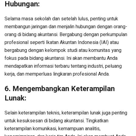
Hubungan:
Selama masa sekolah dan setelah lulus, penting untuk
membangun jaringan dan menjalin hubungan dengan orang-
orang di bidang akuntansi. Bergabung dengan perkumpulan
profesional seperti Ikatan Akuntan Indonesia (IAI) atau
bergabung dengan kelompok studi atau komunitas yang
fokus pada bidang akuntansi. Ini akan membantu Anda
mendapatkan informasi terbaru tentang industri, peluang
kerja, dan memperluas lingkaran profesional Anda.
6. Mengembangkan Keterampilan
Lunak:
Selain keterampilan teknis, keterampilan lunak juga penting
untuk kesuksesan di bidang akuntansi. Tingkatkan
keterampilan komunikasi, kemampuan analitis,