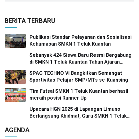
BERITA TERBARU
Publikasi Standar Pelayanan dan Sosialisasi
Kehumasan SMKN 1 Teluk Kuantan
Sebanyak 424 Siswa Baru Resmi Bergabung
di SMKN 1 Teluk Kuantan Tahun Ajaran
2026/2027
SPAC TECHNO VI Bangkitkan Semangat
Sportivitas Pelajar SMP/MTs se-Kuansing
Tim Futsal SMKN 1 Teluk Kuantan berhasil
meraih posisi Runner Up
Upacara HGN 2025 di Lapangan Limuno
Berlangsung Khidmat, Guru SMKN 1 Teluk
Kuantan Raih Dua Penghargaan Bergengsi
AGENDA