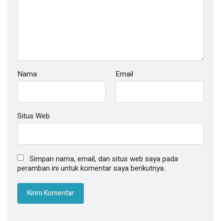
Nama
Email
Situs Web
Simpan nama, email, dan situs web saya pada
peramban ini untuk komentar saya berikutnya.