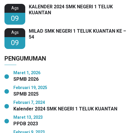
KALENDER 2024 SMK NEGERI 1 TELUK
Ags
KUANTAN
09
MILAD SMK NEGERI 1 TELUK KUANTAN KE –
Ags
54
09
PENGUMUMAN
Maret 1, 2026
SPMB 2026
Februari 19, 2025
SPMB 2025
Februari 7, 2024
Kalender 2024 SMK NEGERI 1 TELUK KUANTAN
Maret 13, 2023
PPDB 2023
Februari 9, 2023