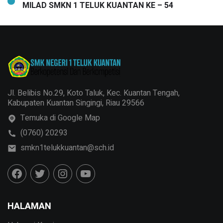
MILAD SMKN 1 TELUK KUANTAN KE – 54
Jl. Belibis No.29, Koto Taluk, Kec. Kuantan Tengah,
Kabupaten Kuantan Singingi, Riau 29566
Temuka di Google Map
(0760) 20293
smkn1telukkuantan@sch.id
HALAMAN