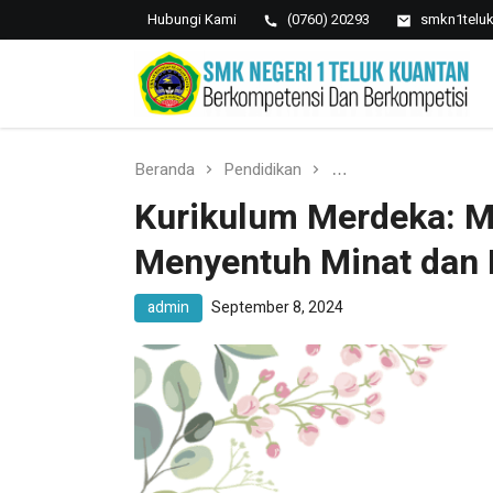
Hubungi Kami
(0760) 20293
smkn1telu
SMK NEGERI 1 TELUK
Berkopetensi Dan Berkompetisi
KUANTAN
Beranda
Pendidikan
Kurikulum Merdeka:
Kurikulum Merdeka: M
Menyentuh Minat dan 
admin
September 8, 2024