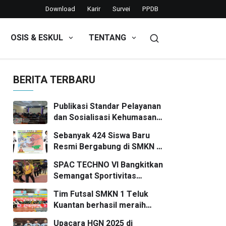
Download
Karir
Survei
PPDB
OSIS & ESKUL
TENTANG
BERITA TERBARU
Publikasi Standar Pelayanan
dan Sosialisasi Kehumasan
SMKN 1 Teluk Kuantan
Sebanyak 424 Siswa Baru
Resmi Bergabung di SMKN 1
Teluk Kuantan Tahun Ajaran
SPAC TECHNO VI Bangkitkan
2026/2027
Semangat Sportivitas
Pelajar SMP/MTs se-
Tim Futsal SMKN 1 Teluk
Kuansing
Kuantan berhasil meraih
posisi Runner Up
Upacara HGN 2025 di