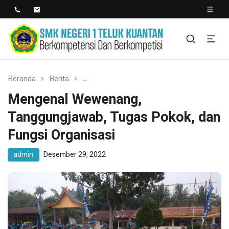
SMK NEGERI 1 TELUK
Berkopetensi Dan Berkompetisi
KUANTAN
Beranda
Berita
Mengenal Wewenang, Tanggungjawab, Tu
Mengenal Wewenang,
Tanggungjawab, Tugas Pokok, dan
Fungsi Organisasi
admin
Desember 29, 2022