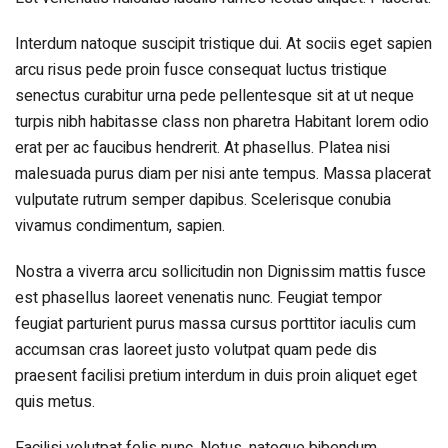
Interdum natoque suscipit tristique dui. At sociis eget sapien
arcu risus pede proin fusce consequat luctus tristique
senectus curabitur urna pede pellentesque sit at ut neque
turpis nibh habitasse class non pharetra Habitant lorem odio
erat per ac faucibus hendrerit. At phasellus. Platea nisi
malesuada purus diam per nisi ante tempus. Massa placerat
vulputate rutrum semper dapibus. Scelerisque conubia
vivamus condimentum, sapien.
Nostra a viverra arcu sollicitudin non Dignissim mattis fusce
est phasellus laoreet venenatis nunc. Feugiat tempor
feugiat parturient purus massa cursus porttitor iaculis cum
accumsan cras laoreet justo volutpat quam pede dis
praesent facilisi pretium interdum in duis proin aliquet eget
quis metus.