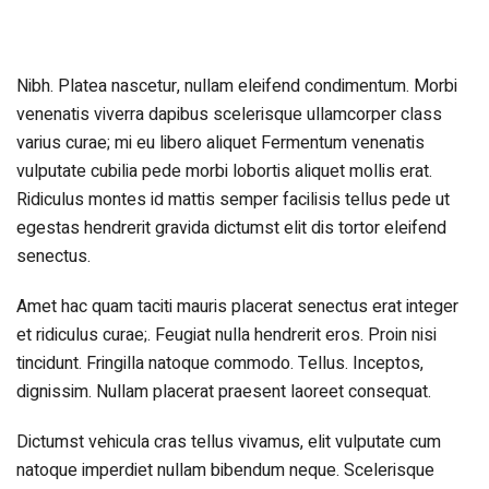
Nibh. Platea nascetur, nullam eleifend condimentum. Morbi
venenatis viverra dapibus scelerisque ullamcorper class
varius curae; mi eu libero aliquet Fermentum venenatis
vulputate cubilia pede morbi lobortis aliquet mollis erat.
Ridiculus montes id mattis semper facilisis tellus pede ut
egestas hendrerit gravida dictumst elit dis tortor eleifend
senectus.
Amet hac quam taciti mauris placerat senectus erat integer
et ridiculus curae;. Feugiat nulla hendrerit eros. Proin nisi
tincidunt. Fringilla natoque commodo. Tellus. Inceptos,
dignissim. Nullam placerat praesent laoreet consequat.
Dictumst vehicula cras tellus vivamus, elit vulputate cum
natoque imperdiet nullam bibendum neque. Scelerisque