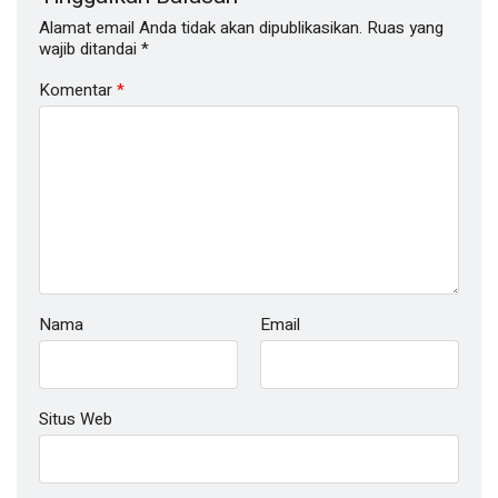
Alamat email Anda tidak akan dipublikasikan.
Ruas yang
wajib ditandai
*
Komentar
*
Nama
Email
Situs Web