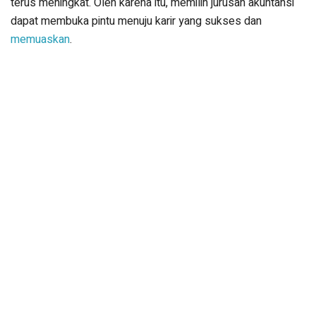
terus meningkat. Oleh karena itu, memilih jurusan akuntansi
dapat membuka pintu menuju karir yang sukses dan
memuaskan
.