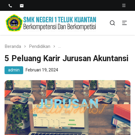
SMK NEGERI 1 TELUK
Berkopetensi Dan Berkompetisi
KUANTAN
Beranda
Pendidikan
5 Peluang Karir Jurusan Akuntansi
5 Peluang Karir Jurusan Akuntansi
admin
Februari 19, 2024