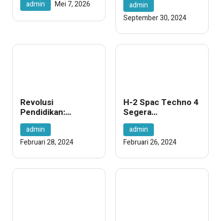
admin
Mei 7, 2026
admin
Sportivitas Pelajar
SMP/MTs se-
September 30, 2024
Kuansing
Revolusi
H-2 Spac Techno 4
Pendidikan:
Segera
Mengapa Kurikulum
Dilaksanakan
admin
admin
Merdeka
Mengubah
Februari 28, 2024
Februari 26, 2024
Segalanya?