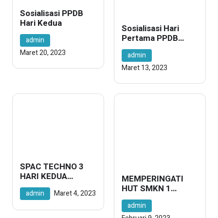
Sosialisasi PPDB
Hari Kedua
Sosialisasi Hari
Pertama PPDB
admin
(Penerimaan
Maret 20, 2023
admin
Peserta Didik Baru)
2023
Maret 13, 2023
SPAC TECHNO 3
HARI KEDUA
MEMPERINGATI
SANGAT SERU
HUT SMKN 1
admin
Maret 4, 2023
TELUK KUANTAN
admin
MENGADAKAN
SPAC (Sport and