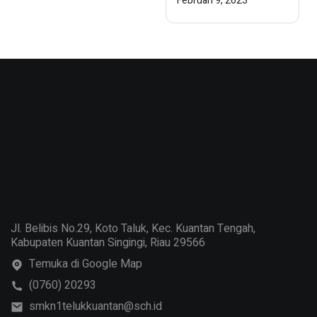
Februari 9, 2023
Art Competition)
TECHNO 3
Jl. Belibis No.29, Koto Taluk, Kec. Kuantan Tengah,
Kabupaten Kuantan Singingi, Riau 29566
Temuka di Google Map
(0760) 20293
smkn1telukkuantan@sch.id