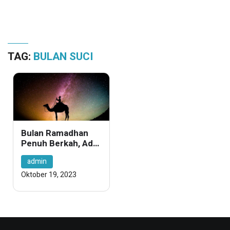
TAG:
BULAN SUCI
Bulan Ramadhan
Penuh Berkah, Ada
Apa Di Bulan Suci
admin
Ramadhan?
Oktober 19, 2023