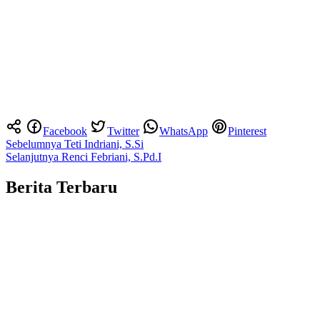
Facebook
Twitter
WhatsApp
Pinterest
Navigasi
Sebelumnya
Teti Indriani, S.Si
Selanjutnya
Renci Febriani, S.Pd.I
pos
Berita Terbaru