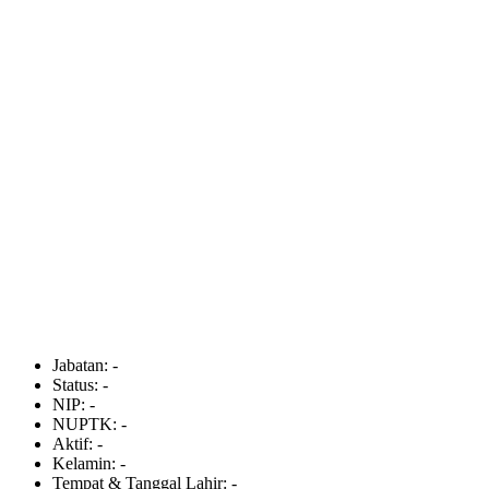
Jabatan:
-
Status:
-
NIP:
-
NUPTK:
-
Aktif:
-
Kelamin:
-
Tempat & Tanggal Lahir:
-