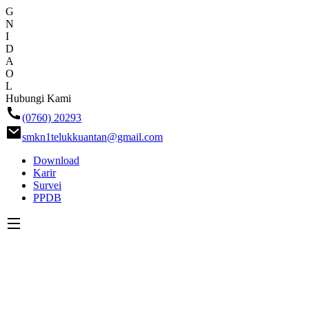
G
N
I
D
A
O
L
Skip
Hubungi Kami
ke
(0760) 20293
konten
smkn1telukkuantan@gmail.com
Download
Karir
Survei
PPDB