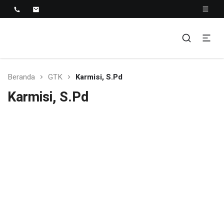
SMK NEGERI 1 TELUK
Berkopetensi Dan Berkompetisi
KUANTAN
Beranda
GTK
Karmisi, S.Pd
Karmisi, S.Pd