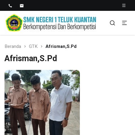
SMK NEGERI 1 TELUK
Berkopetensi Dan Berkompetisi
KUANTAN
Beranda
GTK
Afrisman,S.Pd
Afrisman,S.Pd