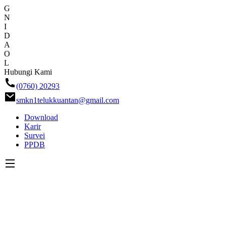
G
N
I
D
A
O
L
Skip
Hubungi Kami
ke
(0760) 20293
konten
smkn1telukkuantan@gmail.com
Download
Karir
Survei
PPDB