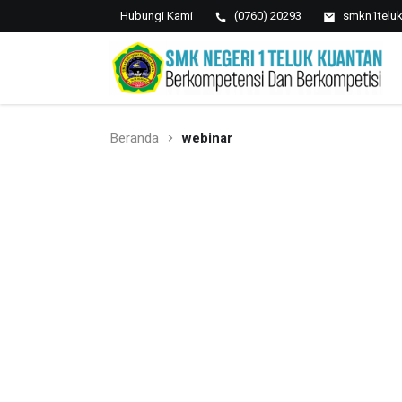
Hubungi Kami
(0760) 20293
smkn1telu
SMK NEGERI 1 TELUK
Berkopetensi Dan Berkompetisi
KUANTAN
Beranda
webinar