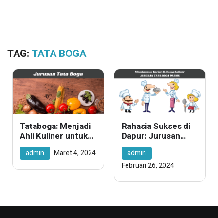
TAG:
TATA BOGA
Tataboga: Menjadi
Rahasia Sukses di
Ahli Kuliner untuk
Dapur: Jurusan
Masa Depan yang
Tata Boga di SMK –
admin
Maret 4, 2024
admin
Lebih Cerah
Pintu Masuk
Menuju Karier
Februari 26, 2024
Kuliner yang
Mendunia!