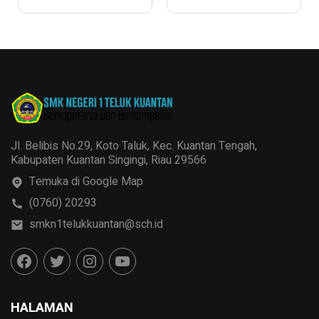
Negeri 1 Teluk
Kuantan Bersama
Satlantas Polres
Kuansing
Jl. Belibis No.29, Koto Taluk, Kec. Kuantan Tengah,
Kabupaten Kuantan Singingi, Riau 29566
Temuka di Google Map
(0760) 20293
smkn1telukkuantan@sch.id
HALAMAN