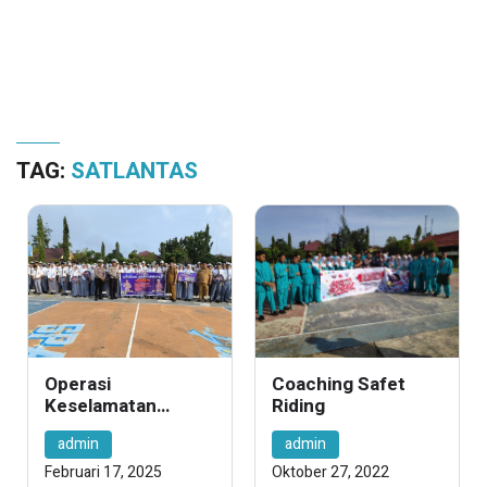
TAG:
SATLANTAS
Operasi
Coaching Safet
Keselamatan
Riding
Lancang Kuning
admin
admin
2025: Upacara
Bendera di SMK
Februari 17, 2025
Oktober 27, 2022