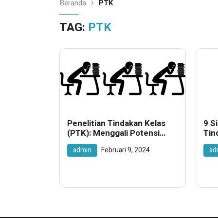
Beranda
PTK
TAG:
PTK
Penelitian Tindakan Kelas
9 S
(PTK): Menggali Potensi
Tin
Pembelajaran yang Efektif
admin
Februari 9, 2024
ad