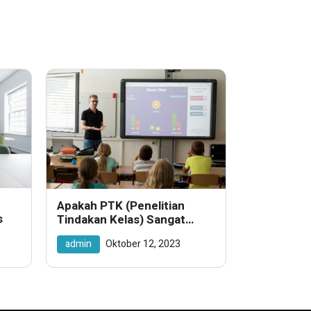
Apakah PTK (Penelitian
s
Tindakan Kelas) Sangat
Penting Diterapkan di
admin
Oktober 12, 2023
Sekolah? Berikut
Manfaatnya!