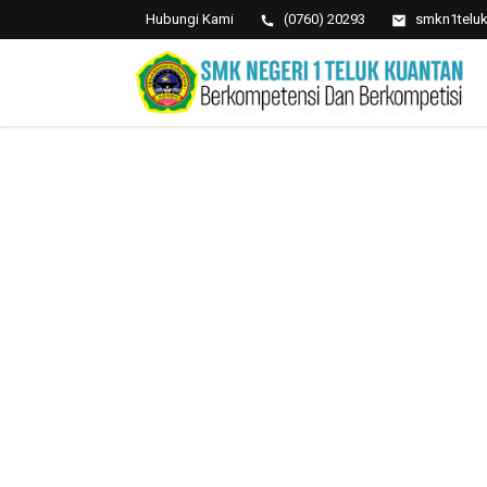
Hubungi Kami
(0760) 20293
smkn1telu
SMK NEGERI 1 TELUK
Berkopetensi Dan Berkompetisi
KUANTAN