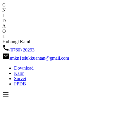
G
N
I
D
A
O
L
Skip
Hubungi Kami
ke
(0760) 20293
konten
smkn1telukkuantan@gmail.com
Download
Karir
Survei
PPDB