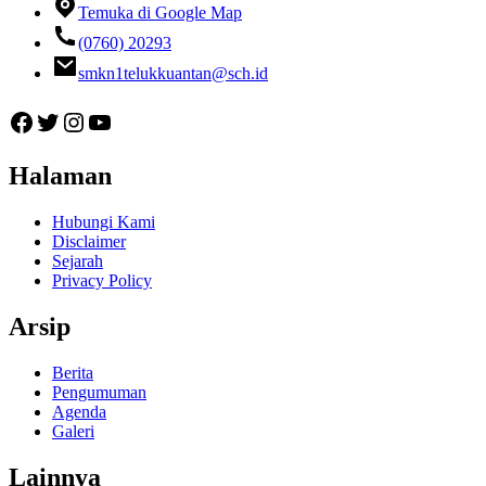
Temuka di Google Map
(0760) 20293
smkn1telukkuantan@sch.id
Facebook
Twitter
Instagram
YouTube
Halaman
Hubungi Kami
Disclaimer
Sejarah
Privacy Policy
Arsip
Berita
Pengumuman
Agenda
Galeri
Lainnya