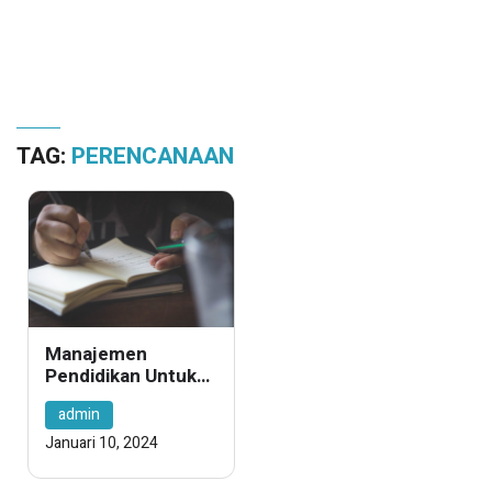
TAG:
PERENCANAAN
Manajemen
Pendidikan Untuk
Membangun
admin
Sistem Pendidikan
Yang Berkualitas
Januari 10, 2024