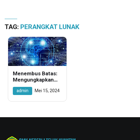
TAG:
PERANGKAT LUNAK
Menembus Batas:
Mengungkapkan
Rahasia Sukses
admin
Mei 15, 2024
Rekayasa
Perangkat Lunak di
SMK yang
Memukau!