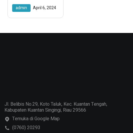
Mengungkap
admin
April 6, 2024
Kekuatan
Tersembunyi Kata
Kerja Operasional!
Jl. Belibis No.29, Koto Taluk, Kec. Kuantan Tengah,
Kabupaten Kuantan Singingi, Riau 29566
Temuka di Google Map
(0760) 20293