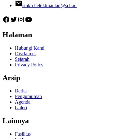
smkn1telukkuantan@sch.id
Facebook
Twitter
Instagram
YouTube
Halaman
Hubungi Kami
Disclaimer
Sejarah
Privacy Policy
Arsip
Berita
Pengumuman
Agenda
Galeri
Lainnya
Fasilitas