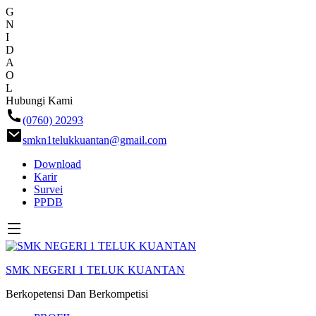
G
N
I
D
A
O
L
Skip
Hubungi Kami
ke
(0760) 20293
konten
smkn1telukkuantan@gmail.com
Download
Karir
Survei
PPDB
SMK NEGERI 1 TELUK KUANTAN
Berkopetensi Dan Berkompetisi