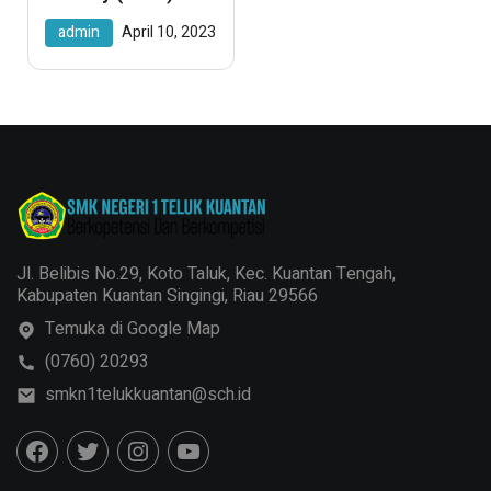
Terjun Langsung
admin
April 10, 2023
Ke PT RAPP
Jl. Belibis No.29, Koto Taluk, Kec. Kuantan Tengah,
Kabupaten Kuantan Singingi, Riau 29566
Temuka di Google Map
(0760) 20293
smkn1telukkuantan@sch.id