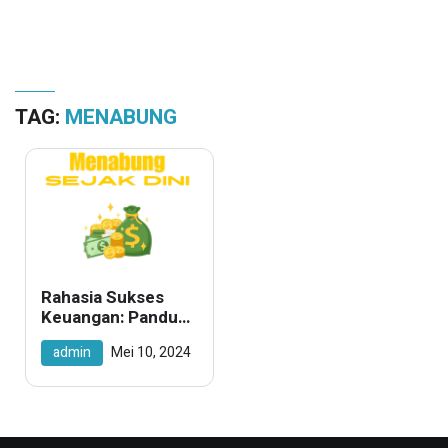
TAG:
MENABUNG
Rahasia Sukses
Keuangan: Panduan
Praktis Menabung
admin
Mei 10, 2024
dengan Cerdas dan
Efektif