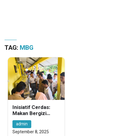
TAG:
MBG
Inisiatif Cerdas:
Makan Bergizi
Gratis untuk Siswa
admin
SMK Negeri 1 Teluk
Kuantan
September 8, 2025