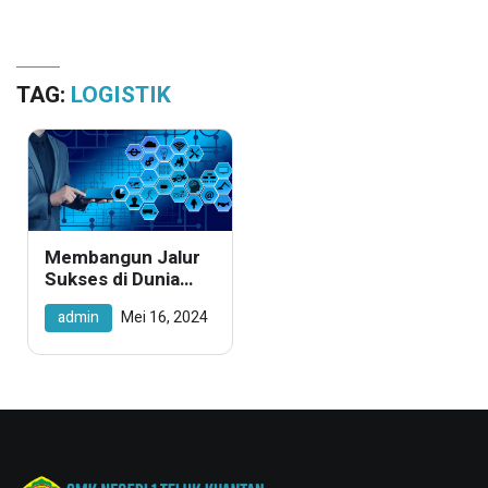
TAG:
LOGISTIK
Membangun Jalur
Sukses di Dunia
Logistik: Eksplorasi
admin
Mei 16, 2024
Jurusan Teknik
Logistik untuk Karir
yang Berkilau