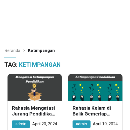
Beranda
Ketimpangan
TAG:
KETIMPANGAN
Rahasia Mengatasi
Rahasia Kelam di
Jurang Pendidikan:
Balik Gemerlap
Temukan Langkah-
Pendidikan:
admin
April 20, 2024
admin
April 19, 2024
Langkah
Membelah