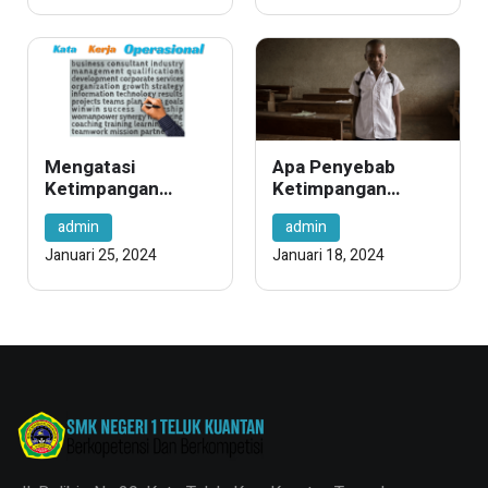
Tersembunyi
Indonesia dengan
Menuju
Penuh Misteri
Kesuksesan!
Mengatasi
Apa Penyebab
Ketimpangan
Ketimpangan
Penggunaan Kata
Pendidikan
admin
admin
Kerja Operasional
Januari 25, 2024
Januari 18, 2024