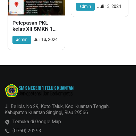
humas
admin
Juli 13, 2024
Pelepasan PKL
kelas XII SMKN 1
Teluk Kuantan
admin
Juli 13, 2024
Jl. Belibis No.29, Koto Taluk, Kec. Kuantan Tengah,
Kabupaten Kuantan Singingi, Riau 29566
Temuka di Google Map
(0760) 20293