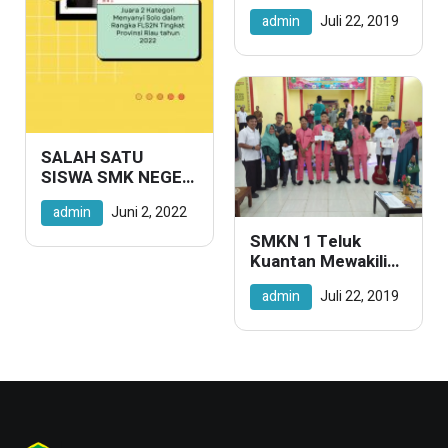
FLS2N Di
admin
Juli 22, 2019
pekanbaru
SALAH SATU
SISWA SMK NEGERI
1 TELUK KUANTAN
admin
Juni 2, 2022
MERAIH JUARA 2
FLS2N PROVINSI
SMKN 1 Teluk
RIAU
Kuantan Mewakili
KUANSING Di
admin
Juli 22, 2019
FLS2N Tingkat
Provinsi