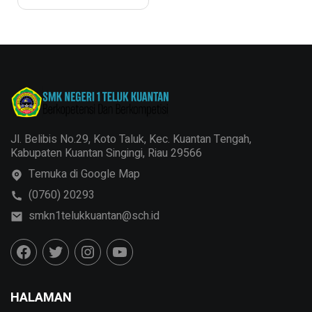
Perangkat Lunak di
SMK yang
Memukau!
Jl. Belibis No.29, Koto Taluk, Kec. Kuantan Tengah,
Kabupaten Kuantan Singingi, Riau 29566
Temuka di Google Map
(0760) 20293
smkn1telukkuantan@sch.id
HALAMAN