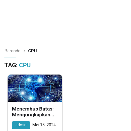
Beranda
CPU
TAG:
CPU
Menembus Batas:
Mengungkapkan
Rahasia Sukses
admin
Mei 15, 2024
Rekayasa