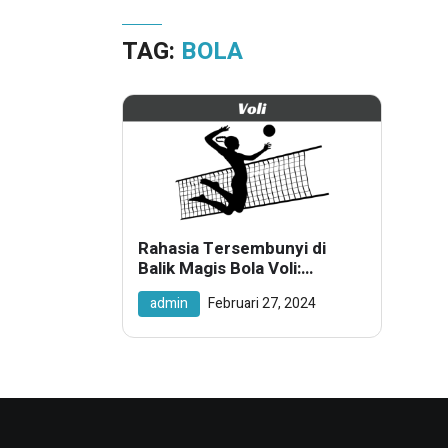
TAG:
BOLA
Rahasia Tersembunyi di
Balik Magis Bola Voli:
Mengungkap Harga,
admin
Februari 27, 2024
Lapangan, dan Semangat
Juang!